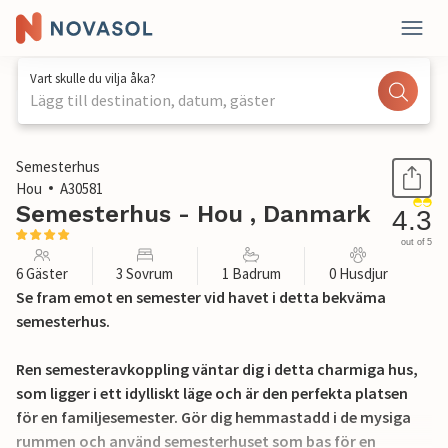
Vart skulle du vilja åka?
Lägg till destination, datum, gäster
1 / 21
Semesterhus
Hou
A30581
Semesterhus - Hou , Danmark
4.3
out of 5
6 Gäster
3 Sovrum
1 Badrum
0 Husdjur
Se fram emot en semester vid havet i detta bekväma
semesterhus.
Ren semesteravkoppling väntar dig i detta charmiga hus,
som ligger i ett idylliskt läge och är den perfekta platsen
för en familjesemester. Gör dig hemmastadd i de mysiga
rummen och använd semesterhuset som bas för en