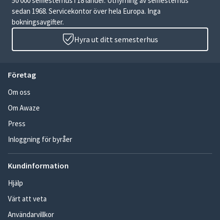
50 000 semesterhus i 18 länder. Uthyrning av semesterhus
sedan 1968. Servicekontor över hela Europa. Inga
bokningsavgifter.
Hyra ut ditt semesterhus
Företag
Om oss
Om Awaze
Press
Inloggning för byråer
Kundinformation
Hjälp
Värt att veta
Användarvillkor