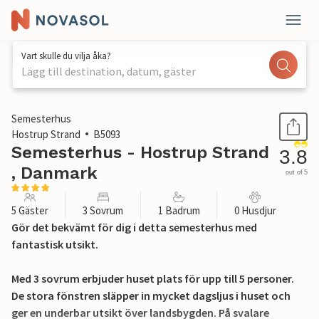
Vart skulle du vilja åka?
Lägg till destination, datum, gäster
1 / 28
Semesterhus
Hostrup Strand
B5093
Semesterhus - Hostrup Strand
3.8
, Danmark
out of 5
5 Gäster
3 Sovrum
1 Badrum
0 Husdjur
Gör det bekvämt för dig i detta semesterhus med
fantastisk utsikt.
Med 3 sovrum erbjuder huset plats för upp till 5 personer.
De stora fönstren släpper in mycket dagsljus i huset och
ger en underbar utsikt över landsbygden. På svalare