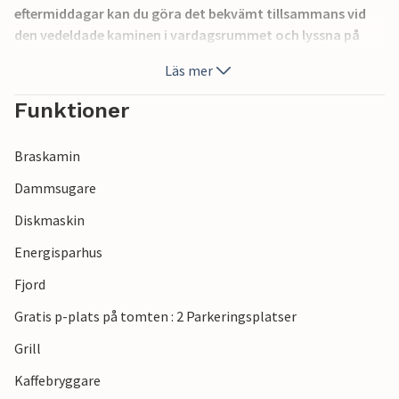
eftermiddagar kan du göra det bekvämt tillsammans vid
den vedeldade kaminen i vardagsrummet och lyssna på
lågorna som sprakar.
Läs mer
Slappna av på den öppna terrassen och njut av friluftslivet
Funktioner
med specialiteter från grillen.
Braskamin
En badplats ligger bara några steg bort. Inte långt härifrån
hittar du bra cykel- och vandringsleder.
Dammsugare
Diskmaskin
Njut av en härlig semester nära fjorden i detta
semesterhus.
Energisparhus
Fjord
Gratis p-plats på tomten : 2 Parkeringsplatser
Grill
Kaffebryggare