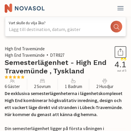
Vart skulle du vilja åka?
Lägg till destination, datum, gäster
1 / 32
High End Travemünde
High End Travemünde
DTR827
Semesterlägenhet - High End
4.1
Travemünde , Tyskland
out of 5
6 Gäster
2 Sovrum
1 Badrum
2 Husdjur
De exklusiva semesterlägenheterna i lägenhetskomplexet
High End kombinerar högkvalitativ inredning, design och
ett vackert läge direkt vid stranden i Lübeck-Travemünde.
Här kommer du genast att känna dig hemma.
Din semesterlägenhet ligger på första våningen i