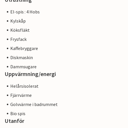
El-spis : 4 Hobs
Kylskåp
Köksfläkt
Frysfack
Kaffebryggare
Diskmaskin
Dammsugare
Uppvärmning/energi
Helårsisolerat
Fjärrvärme
Golvvärme i badrummet
Bio spis
Utanför