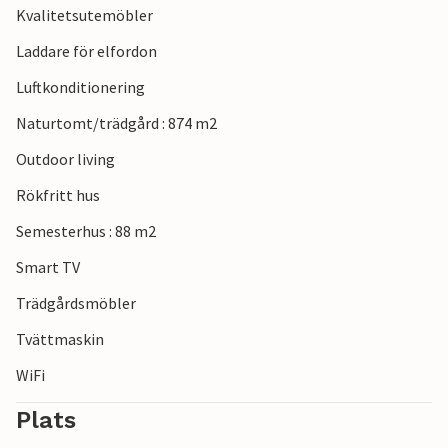
Kvalitetsutemöbler
stadskärnan i Haderslev med sin imponerande domkyrka.
Ta en tur till Aabenraa, promenera genom den långa
Laddare för elfordon
gågatan och upptäck de många karakteristiska
Luftkonditionering
ytterdörrarna i denna stad på södra Jylland.
Naturtomt/trädgård : 874 m2
Outdoor living
Rökfritt hus
Semesterhus : 88 m2
Smart TV
Trädgårdsmöbler
Tvättmaskin
WiFi
Plats