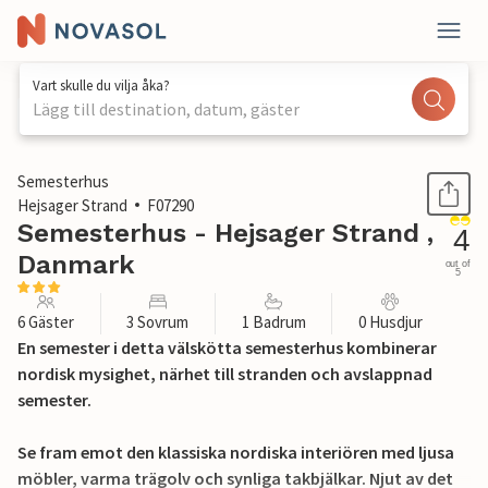
Vart skulle du vilja åka?
Lägg till destination, datum, gäster
1 / 28
Semesterhus
Hejsager Strand
F07290
Semesterhus - Hejsager Strand ,
4
Danmark
out of
5
6 Gäster
3 Sovrum
1 Badrum
0 Husdjur
En semester i detta välskötta semesterhus kombinerar
nordisk mysighet, närhet till stranden och avslappnad
semester.
Se fram emot den klassiska nordiska interiören med ljusa
möbler, varma trägolv och synliga takbjälkar. Njut av det