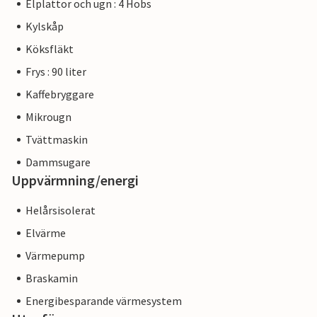
Elplattor och ugn : 4 Hobs
Kylskåp
Köksfläkt
Frys : 90 liter
Kaffebryggare
Mikrougn
Tvättmaskin
Dammsugare
Uppvärmning/energi
Helårsisolerat
Elvärme
Värmepump
Braskamin
Energibesparande värmesystem