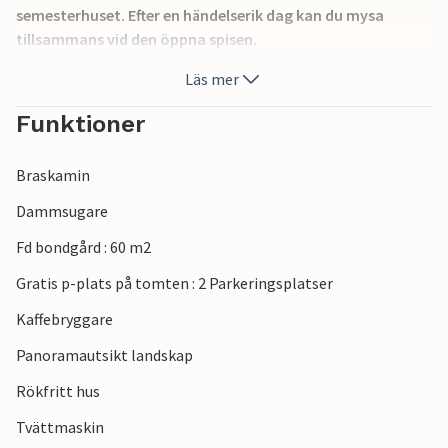
semesterhuset. Efter en händelserik dag kan du mysa
tillsammans vid den öppna spisen.
Läs mer
Hästar och får betar vid huset.
Funktioner
Semesterhusets närmaste omgivningar är idealiska för
Braskamin
vandringar och promenader. Du kan fiska i Almaån, där ett
fiskekort ingår under din vistelse.
Dammsugare
Fd bondgård : 60 m2
Njut av din vistelse i detta inbjudande semesterhus.
Gratis p-plats på tomten : 2 Parkeringsplatser
Kaffebryggare
Panoramautsikt landskap
Rökfritt hus
Tvättmaskin