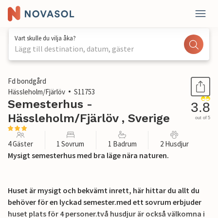
Vart skulle du vilja åka?
Lägg till destination, datum, gäster
1 / 16
Fd bondgård
Hässleholm/Fjärlöv
S11753
Semesterhus -
3.8
Hässleholm/Fjärlöv , Sverige
out of 5
4 Gäster
1 Sovrum
1 Badrum
2 Husdjur
Mysigt semesterhus med bra läge nära naturen.
Huset är mysigt och bekvämt inrett, här hittar du allt du
behöver för en lyckad semester.med ett sovrum erbjuder
huset plats för 4 personer.två husdjur är också välkomna i