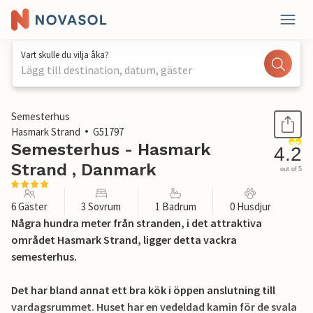
Vart skulle du vilja åka?
Lägg till destination, datum, gäster
1 / 21
Semesterhus
Hasmark Strand
G51797
Semesterhus - Hasmark
4.2
Strand , Danmark
out of 5
6 Gäster
3 Sovrum
1 Badrum
0 Husdjur
Några hundra meter från stranden, i det attraktiva
området Hasmark Strand, ligger detta vackra
semesterhus.
Det har bland annat ett bra kök i öppen anslutning till
vardagsrummet. Huset har en vedeldad kamin för de svala