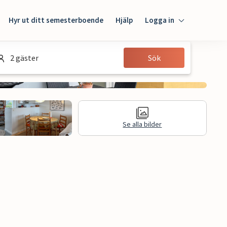
Hyr ut ditt semesterboende
Hjälp
Logga in
Logga in
2 gäster
Sök
Gäst
Husägare
Se alla bilder