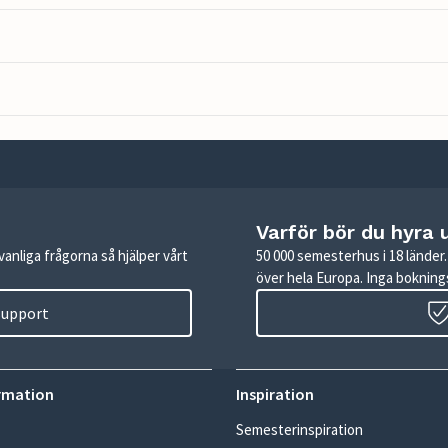
Varför bör du hyra 
anliga frågorna så hjälper vårt
50 000 semesterhus i 18 lände
över hela Europa. Inga boknings
 support
rmation
Inspiration
Semesterinspiration