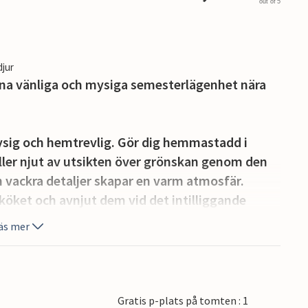
out of 5
djur
nna vänliga och mysiga semesterlägenhet nära
ysig och hemtrevlig. Gör dig hemmastadd i
ller njut av utsikten över grönskan genom den
h vackra detaljer skapar en varm atmosfär.
 köket och avnjut dem vid det intilliggande
a belysningen en avslappnad atmosfär, medan
äs mer
n friska luften. På en av de möblerade
 huset, kan du njuta av en lugn frukost eller
Gratis p-plats på tomten : 1