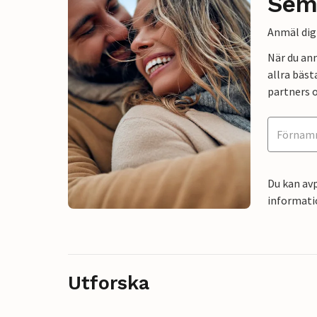
Sem
Anmäl dig 
När du an
allra bäst
partners o
Du kan avp
informati
Utforska