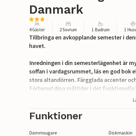
Danmark
4 Gäster
2 Sovrum
1 Badrum
1 Hus
Tillbringa en avkopplande semester i de
havet.
Inredningen i din semesterlägenhet är m
soffan i vardagsrummet, läs en god bok e
stora altandörren. Färgglada accenter oc
Förbered dina måltider i det funktionella
matbordet. På kvällen skapar den mysig
L
TV:n står för underhållningen.
Funktioner
Öppna altandörren och ta ett steg ut i de
terrasserna, antingen framför eller bakom
Dammsugare
Diskmaskin