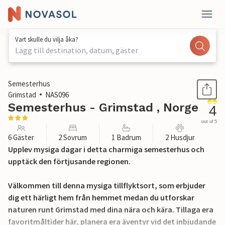
Vart skulle du vilja åka?
Lägg till destination, datum, gäster
1 / 22
Semesterhus
Grimstad
NAS096
Semesterhus - Grimstad , Norge
4
out of 5
6 Gäster
2 Sovrum
1 Badrum
2 Husdjur
Upplev mysiga dagar i detta charmiga semesterhus och
upptäck den förtjusande regionen.
Välkommen till denna mysiga tillflyktsort, som erbjuder
dig ett härligt hem från hemmet medan du utforskar
naturen runt Grimstad med dina nära och kära. Tillaga era
favoritmåltider här, planera era äventyr vid det inbjudande