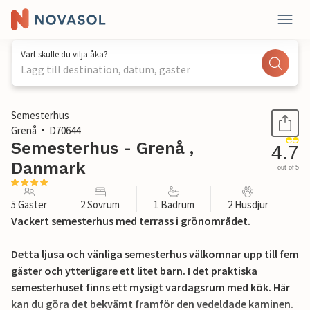
Vart skulle du vilja åka?
Lägg till destination, datum, gäster
1 / 25
Semesterhus
Grenå
D70644
Semesterhus - Grenå ,
4.7
Danmark
out of 5
5 Gäster
2 Sovrum
1 Badrum
2 Husdjur
Vackert semesterhus med terrass i grönområdet.
Detta ljusa och vänliga semesterhus välkomnar upp till fem
gäster och ytterligare ett litet barn. I det praktiska
semesterhuset finns ett mysigt vardagsrum med kök. Här
kan du göra det bekvämt framför den vedeldade kaminen.