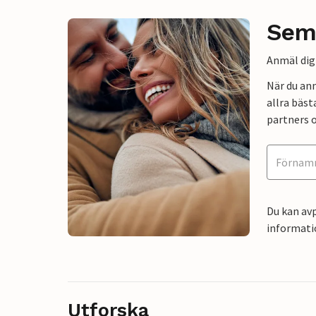
Sem
Anmäl dig 
När du an
allra bäst
partners o
Du kan avp
informati
Utforska