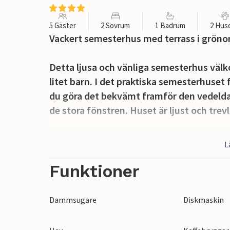
5 Gäster
2 Sovrum
1 Badrum
2 Hus
Vackert semesterhus med terrass i gröno
Detta ljusa och vänliga semesterhus välko
litet barn. I det praktiska semesterhuse
du göra det bekvämt framför den vedeld
de stora fönstren. Huset är ljust och trev
På terrassen kan du äta frukost på morgo
L
kan du njuta av den friska luften och sole
parkeringsplats. En lekplats ligger bara n
Funktioner
Du bor bara 100 meter från närmaste sand
Dammsugare
Diskmaskin
bada, koppla av, utöva vattensporter, fis
Du hittar också en restaurang och shoppi