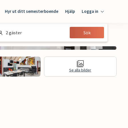
Hyr ut ditt semesterboende
Hjälp
Logga in
Logga in
2 gäster
Sök
Gäst
Husägare
Se alla bilder