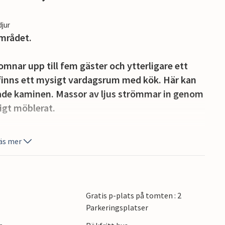
djur
mrådet.
mnar upp till fem gäster och ytterligare ett
t finns ett mysigt vardagsrum med kök. Här kan
ade kaminen. Massor av ljus strömmar in genom
ligt möblerat.
nen eller avsluta dagen med ett glas vin. Här
äs mer
n. Framför huset hittar du din privata
ågra steg från ditt semesterhus.
strand vid den vackra Östersjön. Här kan du
Gratis p-plats på tomten : 2
ka eller bara ta en lugn promenad hela dagen.
Parkeringsplatser
ngmöjligheter i närheten av ditt semesterhus.