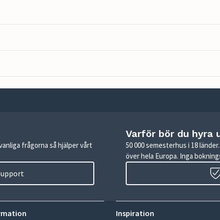
Varför bör du hyra 
anliga frågorna så hjälper vårt
50 000 semesterhus i 18 lände
över hela Europa. Inga boknings
 support
rmation
Inspiration