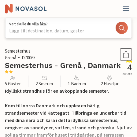
Vart skulle du vilja åka?
Lägg till destination, datum, gäster
1 / 24
Semesterhus
Grenå
D70065
Semesterhus - Grenå , Danmark
4
out of 5
5 Gäster
2 Sovrum
1 Badrum
2 Husdjur
Idylliskt strandhus för en avkopplande semester.
Kom till norra Danmark och upplev en härlig
strandsemester vid Kattegatt. Tillbringa en underbar tid
med dina nära och kära i detta idylliska semesterhus,
omgivet av sanddyner, vatten, strand och grönska. Njut av
soliga timmar framför huset i trädgården, på terrassen