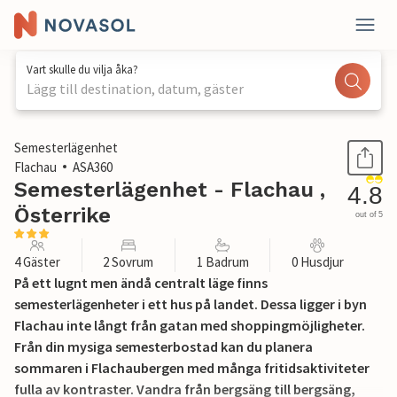
Vart skulle du vilja åka?
Lägg till destination, datum, gäster
1 / 17
Semesterlägenhet
Flachau
ASA360
Semesterlägenhet - Flachau ,
4.8
Österrike
out of 5
4 Gäster
2 Sovrum
1 Badrum
0 Husdjur
På ett lugnt men ändå centralt läge finns
semesterlägenheter i ett hus på landet. Dessa ligger i byn
Flachau inte långt från gatan med shoppingmöjligheter.
Från din mysiga semesterbostad kan du planera
sommaren i Flachaubergen med många fritidsaktiviteter
fulla av kontraster. Vandra från bergsäng till bergsäng,