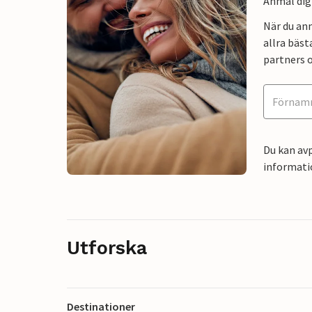
Anmäl dig 
När du an
allra bäst
partners o
Du kan avp
informati
Utforska
Destinationer