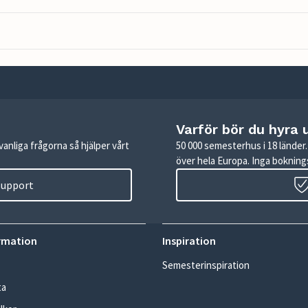
Varför bör du hyra 
anliga frågorna så hjälper vårt
50 000 semesterhus i 18 lände
över hela Europa. Inga boknings
 support
rmation
Inspiration
Semesterinspiration
ta