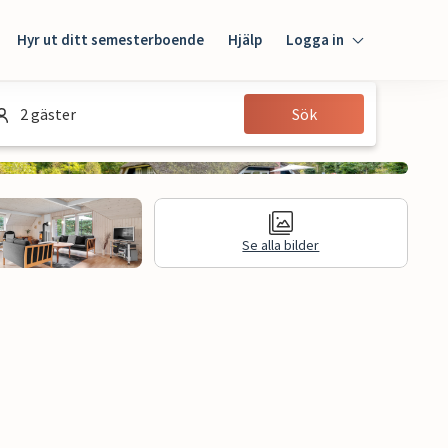
Hyr ut ditt semesterboende
Hjälp
Logga in
Logga in
2 gäster
Sök
Gäst
Husägare
Se alla bilder