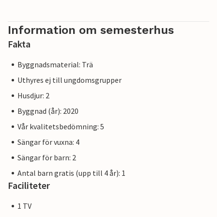
varierande naturlekplatser, spelhägn och äventyrsstigar
ett utmärkt utflyktsmål. Hamburg och olika baltiska
badorter ligger också inom bekvämt räckhåll.
Information om semesterhus
Fakta
De bilder som visas kan vara exempel på boende. Alla
fastigheter är inredda med hög standard, även om
Byggnadsmaterial: Trä
färgerna och utformningen av möblerna kan variera
Uthyres ej till ungdomsgrupper
något.
Husdjur: 2
Grafiken har skapats av Plankosmos.
Byggnad (år): 2020
Vår kvalitetsbedömning: 5
Observera: Anläggningen vänder sig till par och familjer,
Sängar för vuxna: 4
vänligen avstå från gruppbokningar och partysemestrar!
Sängar för barn: 2
Antal barn gratis (upp till 4 år): 1
Faciliteter
1 TV