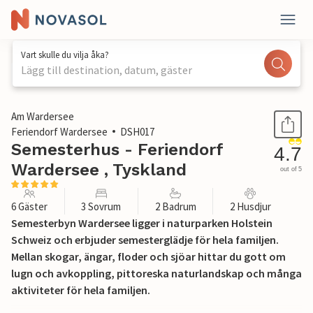
Vart skulle du vilja åka?
Lägg till destination, datum, gäster
1 / 28
Am Wardersee
Feriendorf Wardersee
DSH017
Semesterhus - Feriendorf
4.7
Wardersee , Tyskland
out of 5
6 Gäster
3 Sovrum
2 Badrum
2 Husdjur
Semesterbyn Wardersee ligger i naturparken Holstein
Schweiz och erbjuder semesterglädje för hela familjen.
Mellan skogar, ängar, floder och sjöar hittar du gott om
lugn och avkoppling, pittoreska naturlandskap och många
aktiviteter för hela familjen.