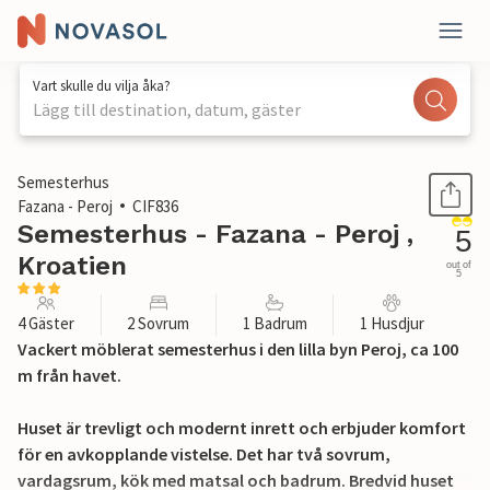
Vart skulle du vilja åka?
Lägg till destination, datum, gäster
1 / 31
Semesterhus
Fazana - Peroj
CIF836
Semesterhus - Fazana - Peroj ,
5
Kroatien
out of
5
4 Gäster
2 Sovrum
1 Badrum
1 Husdjur
Vackert möblerat semesterhus i den lilla byn Peroj, ca 100
m från havet.
Huset är trevligt och modernt inrett och erbjuder komfort
för en avkopplande vistelse. Det har två sovrum,
vardagsrum, kök med matsal och badrum. Bredvid huset