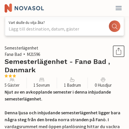
Vart skulle du vilja åka?
Lägg till destination, datum, gäster
1 / 17
Semesterlägenhet
Fanø Bad
M21596
Semesterlägenhet - Fanø Bad ,
Danmark
5 Gäster
1 Sovrum
1 Badrum
0 Husdjur
Njut av en avkopplande semester i denna inbjudande
semesterlägenhet.
Denna ljusa och inbjudande semesterlägenhet ligger bara
några steg från den breda norra stranden på Fanö. I
vardagsrummet med öppen planlösning hittar du vackra