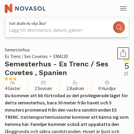
Vart skulle du vilja åka?
Lägg till destination, datum, gäster
1 / 29
Semesterhus
Es Trenc / Ses Covetes
EMA130
Semesterhus - Es Trenc / Ses
5
Covetes , Spanien
out
of 5
4 Gäster
2 Sovrum
2 Badrum
0 Husdjur
Du kommer att bli förtrollad av det privilegierade läget för
detta semesterhus, bara 30 meter från havet och 5
minuters promenad från den vackra sandstranden ES
TRENC. Vattensportentusiaster kommer att känna sig som
hemma här. Familjer kommer också att uppskatta den
långgrunda och säkra sandstranden. Huset är ljust och