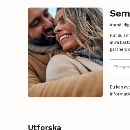
Sem
Anmäl dig 
När du an
allra bäst
partners o
Du kan avp
informati
Utforska