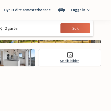
Hyr ut ditt semesterboende
Hjälp
Logga in
Logga in
2 gäster
Sök
Gäst
Husägare
Se alla bilder