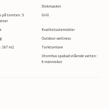
er i ett nyligen utsett område för fritidshus.
Diskmaskin
glig på fastigheten förrän i början av
s på tomten : 5
Grill
atser
e
Kvalitetsutemöbler
ng
Outdoor wellness
: 167 m2
Torktumlare
Utomhus spabad stående vatten :
6 människor