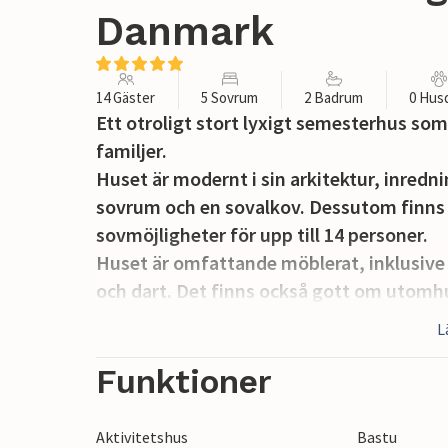
Danmark
14 Gäster
5 Sovrum
2 Badrum
0 Hus
Ett otroligt stort lyxigt semesterhus som 
familjer.
Huset är modernt i sin arkitektur, inredn
sovrum och en sovalkov. Dessutom finns de
sovmöjligheter för upp till 14 personer.
Huset är omfattande möblerat, inklusive
och dart. Det finns också gott om utomhu
kul på gräsytan medan de vuxna kopplar
L
På husets uteplats finns en täckt terrass d
Huset ligger i ett nytt område, 10 minut
Funktioner
minuters bilresa från staden Ebeltoft. U
nationalpark, cykel- och mountainbikelede
Aktivitetshus
Bastu