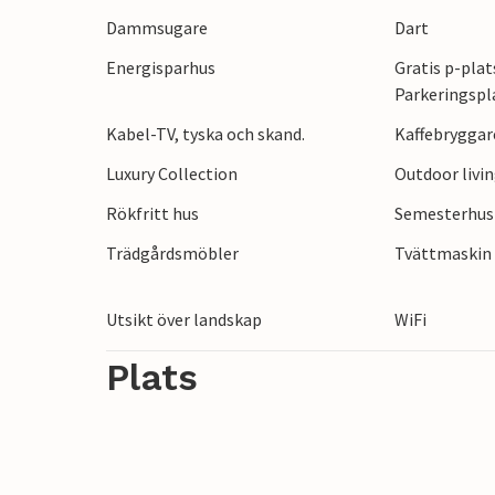
förekomma byggbuller eftersom huset ligg
Dammsugare
Dart
Ingen gräsmatta kommer att finnas tillgän
Energisparhus
Gratis p-plat
september 2020.
Parkeringspl
Kabel-TV, tyska och skand.
Kaffebryggar
Luxury Collection
Outdoor livi
Rökfritt hus
Semesterhus 
Trädgårdsmöbler
Tvättmaskin
Utsikt över landskap
WiFi
Plats