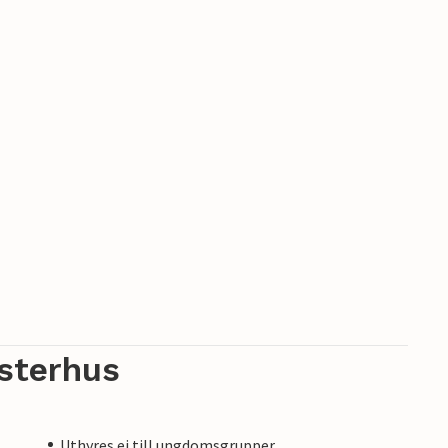
sterhus
Uthyres ej till ungdomsgrupper