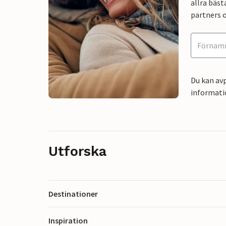
allra bäst
partners o
Du kan avp
informati
Utforska
Destinationer
Inspiration