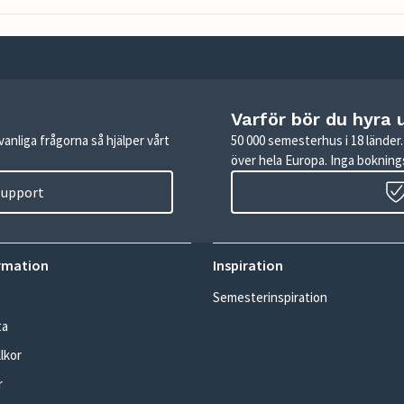
Varför bör du hyra 
anliga frågorna så hjälper vårt
50 000 semesterhus i 18 lände
över hela Europa. Inga boknings
 support
rmation
Inspiration
Semesterinspiration
ta
lkor
r