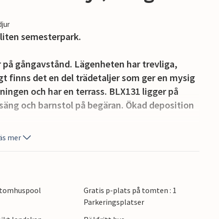
djur
 liten semesterpark.
å gångavstånd. Lägenheten har trevliga,
 finns det en del trädetaljer som ger en mysig
ingen och har en terrass. BLX131 ligger på
nsäng och barnstol på begäran. Ökad deposition
äs mer
ad världens minsta stad, ligger idylliskt vid
por. Här kan du promenera och njuta av
de imponerande fasaderna och de många
plevelse. Utforska också staden på en tur i täckt
tomhuspool
Gratis p-plats på tomten : 1
der hela året äger många aktiviteter rum i
Parkeringsplatser
konstmarknader. För den sportintresserade