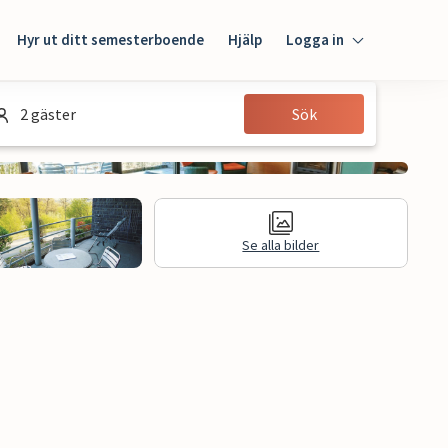
Hyr ut ditt semesterboende
Hjälp
Logga in
Logga in
2 gäster
Sök
Gäst
Husägare
Se alla bilder