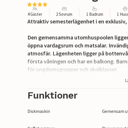
4 Gäster
2 Sovrum
1 Badrum
1 Hus
Attraktiv semesterlägenhet i en exklusiv,
Den gemensamma utomhuspoolen ligger p
öppna vardagsrum och matsalar. Invändigt
atmosfär. Lägenheten ligger på bottenvån
första våningen och har en balkong. Bar
för ungdomsgrupper och skolklasser.
L
Den vackra gamla staden Durbuy, även kall
floden Ourthe och vid foten av höga klip
Funktioner
marknadstorget. De smala gatorna med 
specialiserade butikerna är en speciell up
Diskmaskin
Gemensam u
vagn eller med det lokala turisttåget. Un
Durbuy, bland annat loppmarknader och 