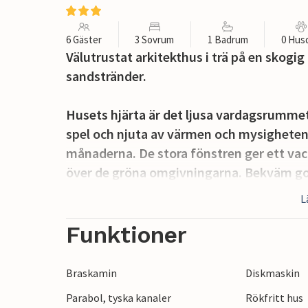
6 Gäster
3 Sovrum
1 Badrum
0 Hus
Välutrustat arkitekthus i trä på en skog
sandstränder.
Husets hjärta är det ljusa vardagsrummet, 
spel och njuta av värmen och mysigheten
månaderna. De stora fönstren ger ett vac
över de gröna omgivningarna. Bekväm go
L
Du kan tillbringa en stor del av din semes
loungemöbler och grill. Små gäster har g
Funktioner
Det är bara en kort promenad till den vac
Braskamin
Diskmaskin
sitt rykte som solskensö. Du bor också i
Parabol, tyska kanaler
Rökfritt hus
Området erbjuder några fantastiska vandr