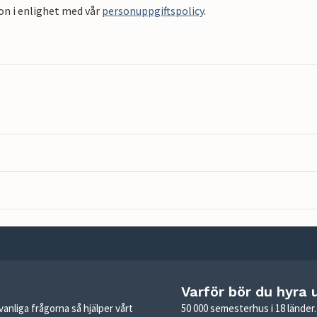
on i enlighet med vår
personuppgiftspolicy
.
Varför bör du hyra 
anliga frågorna så hjälper vårt
50 000 semesterhus i 18 lände