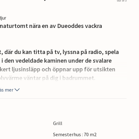
out of 5
djur
ig naturtomt nära en av Dueoddes vackra
där du kan titta på tv, lyssna på radio, spela
 i den vedeldade kaminen under de svalare
kert ljusinsläpp och öppnar upp för utsikten
lvvärme väntar på dig i badrummet.
äs mer
ter på den stora, delvis täckta träterrassen med
ott om utrymme att leka och busa runt huset.
kra sandstranden, där Bornholm lever upp till
Grill
 omedelbar närhet av golfbanan Dueodde.
Semesterhus : 70 m2
ingsleder. Ett urval av de mest populära