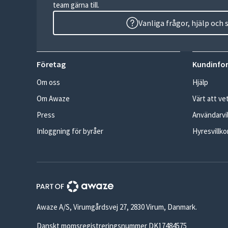
team gärna till.
Vanliga frågor, hjälp och
Företag
Kundinfo
Om oss
Hjälp
Om Awaze
Värt att ve
Press
Användarvil
Inloggning för byråer
Hyresvillko
Awaze A/S, Virumgårdsvej 27, 2830 Virum, Danmark.
Danskt momsregistreringsnummer DK17484575