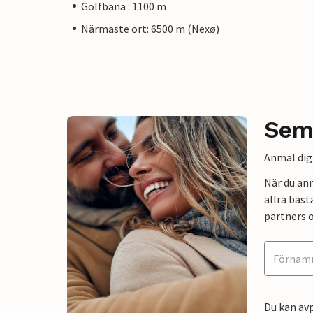
Golfbana : 1100 m
Närmaste ort: 6500 m (Nexø)
Sem
Anmäl dig 
När du an
allra bäst
partners o
Du kan avp