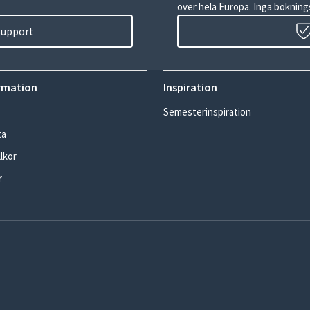
över hela Europa. Inga boknings
 support
rmation
Inspiration
Semesterinspiration
ta
lkor
r