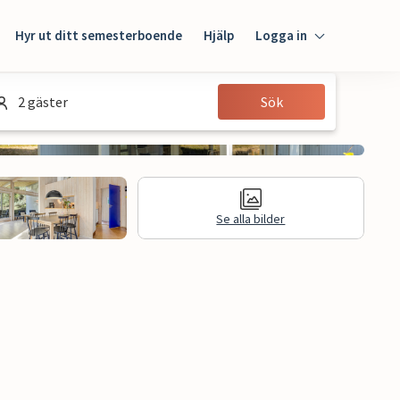
Hyr ut ditt semesterboende
Hjälp
Logga in
Logga in
2 gäster
Sök
Gäst
Husägare
Se alla bilder