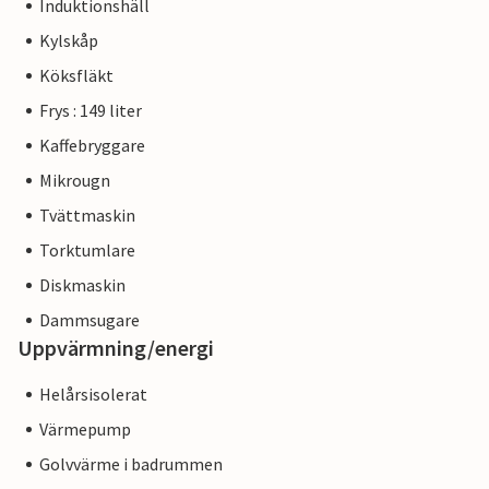
Induktionshäll
Kylskåp
Köksfläkt
Frys : 149 liter
Kaffebryggare
Mikrougn
Tvättmaskin
Torktumlare
Diskmaskin
Dammsugare
Uppvärmning/energi
Helårsisolerat
Värmepump
Golvvärme i badrummen