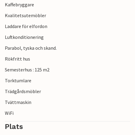
Kaffebryggare
bland annat Dueodde fyr, Rokkestenen, Nexø, de charmiga
städerna Snogebæk och Svaneke och många fler. Barnen
Kvalitetsutemöbler
kommer knappast att säga nej till en Krølle-Bølle-glass,
Laddare för elfordon
uppkallad efter öns nationaltroll.
Luftkonditionering
Se fram emot en härlig semester i detta utmärkta
Parabol, tyska och skand.
semesterhus!
Rökfritt hus
Listning I62824 ligger bredvid.
Semesterhus : 125 m2
Torktumlare
Trädgårdsmöbler
Tvättmaskin
WiFi
Plats