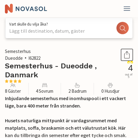
Vart skulle du vilja åka?
Lägg till destination, datum, gäster
1 / 23
Semesterhus
Dueodde
I62822
Semesterhus - Dueodde ,
4
Danmark
out of
5
8 Gäster
4 Sovrum
2 Badrum
0 Husdjur
Inbjudande semesterhus med inomhuspool i ett vackert
läge, bara 400 meter från stranden.
Husets naturliga mittpunkt är vardagsrummet med
matplats, soffa, braskamin och ett välutrustat kök. Här
kan du tillbringa din semester efter eget tycke och smak.