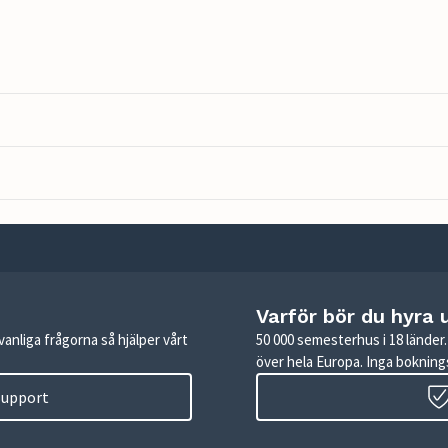
Varför bör du hyra 
anliga frågorna så hjälper vårt
50 000 semesterhus i 18 lände
över hela Europa. Inga boknings
 support