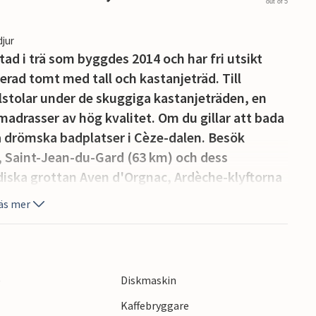
out of 5
djur
ad i trä som byggdes 2014 och har fri utsikt
erad tomt med tall och kastanjeträd. Till
stolar under de skuggiga kastanjeträden, en
rasser av hög kvalitet. Om du gillar att bada
ra drömska badplatser i Cèze-dalen. Besök
 Saint-Jean-du-Gard (63 km) och dess
diska grottan Aven d'Orgnac, Ardèche-klyftorna
es ligger bara 8 km bort med restauranger och
äs mer
 trappor. Parkering möjlig på fastigheten.
e
Diskmaskin
Kaffebryggare