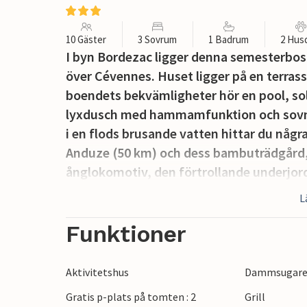
10 Gäster
3 Sovrum
1 Badrum
2 Hus
I byn Bordezac ligger denna semesterbost
över Cévennes. Huset ligger på en terrass
boendets bekvämligheter hör en pool, sol
lyxdusch med hammamfunktion och sovmad
i en flods brusande vatten hittar du någ
Anduze (50 km) och dess bambuträdgård,
ånglokomotiv, den förtrollande underjor
och den unika Pont d'Arc (42 km). Bessèg
L
en stormarknad. Huset är tillgängligt via
Funktioner
Aktivitetshus
Dammsugar
Gratis p-plats på tomten : 2
Grill