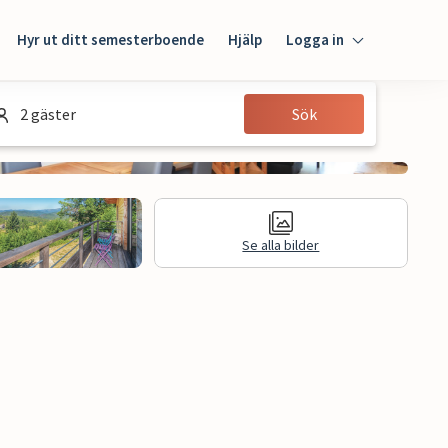
Hyr ut ditt semesterboende
Hjälp
Logga in
Logga in
2 gäster
Sök
Gäst
Husägare
Se alla bilder