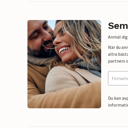
Sem
Anmäl dig 
När du an
allra bäst
partners o
Du kan avp
informati