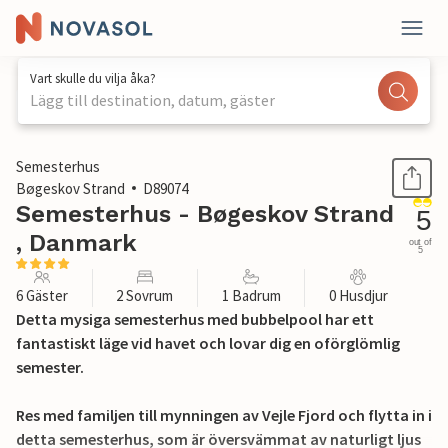
Vart skulle du vilja åka?
Lägg till destination, datum, gäster
1 / 12
Semesterhus
Bøgeskov Strand
D89074
Semesterhus - Bøgeskov Strand
5
, Danmark
out of
5
6 Gäster
2 Sovrum
1 Badrum
0 Husdjur
Detta mysiga semesterhus med bubbelpool har ett
fantastiskt läge vid havet och lovar dig en oförglömlig
semester.
Res med familjen till mynningen av Vejle Fjord och flytta in i
detta semesterhus, som är översvämmat av naturligt ljus