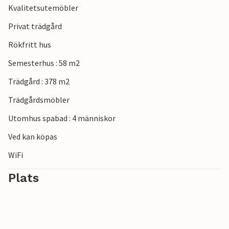
Kvalitetsutemöbler
omgivande området med små sjöar och sanddynen i
Hvidbjerg. Du kan också besöka städerna Fredericia eller
Privat trädgård
Vejle och utforska de charmiga gatorna i de gamla
Rökfritt hus
städerna.
Semesterhus : 58 m2
Trädgård : 378 m2
Trädgårdsmöbler
Utomhus spabad : 4 människor
Ved kan köpas
WiFi
Plats