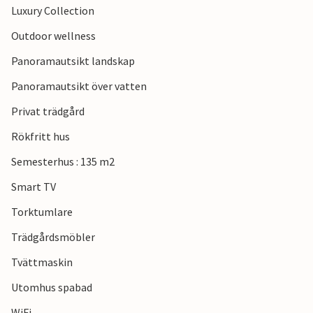
Luxury Collection
Besök den autentiska bykärnan i Bergen och se kyrkoruinen
och de många arkitektoniskt intressanta husen. Städerna
Outdoor wellness
Alkmaar, Hoorn och Amsterdam är också värda ett besök.
Panoramautsikt landskap
Njut av din vistelse i detta bekväma semesterhus med
Panoramautsikt över vatten
utomhus wellness.
Privat trädgård
Rökfritt hus
Semesterhus : 135 m2
Smart TV
Torktumlare
Trädgårdsmöbler
Tvättmaskin
Utomhus spabad
WiFi