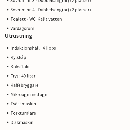
Sovrum nr. 3 - Dubbelsäng(ar) (2 platser)
Sovrum nr. 4 - Dubbelsäng(ar) (2 platser)
Toalett - WC: Kallt vatten
Vardagsrum
Utrustning
Induktionshäll : 4 Hobs
Kylskåp
Köksfläkt
Frys : 40 liter
Kaffebryggare
Mikrougn med ugn
Tvättmaskin
Torktumlare
Diskmaskin