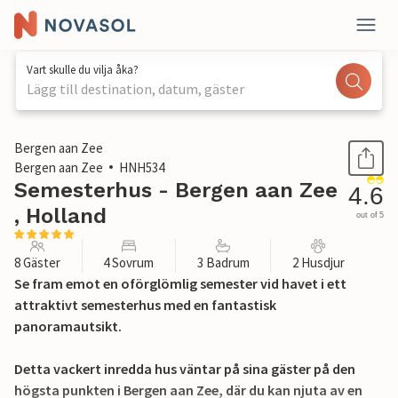
Vart skulle du vilja åka?
Lägg till destination, datum, gäster
1 / 42
Bergen aan Zee
Bergen aan Zee
HNH534
Semesterhus - Bergen aan Zee
4.6
, Holland
out of 5
8 Gäster
4 Sovrum
3 Badrum
2 Husdjur
Se fram emot en oförglömlig semester vid havet i ett
attraktivt semesterhus med en fantastisk
panoramautsikt.
Detta vackert inredda hus väntar på sina gäster på den
högsta punkten i Bergen aan Zee, där du kan njuta av en