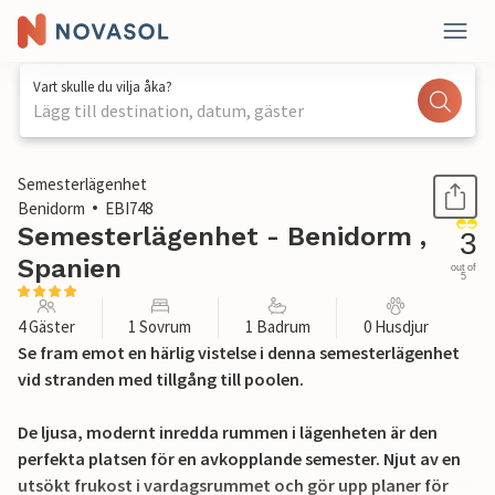
Vart skulle du vilja åka?
Lägg till destination, datum, gäster
1 / 20
Semesterlägenhet
Benidorm
EBI748
Semesterlägenhet - Benidorm ,
3
Spanien
out of
5
4 Gäster
1 Sovrum
1 Badrum
0 Husdjur
Se fram emot en härlig vistelse i denna semesterlägenhet
vid stranden med tillgång till poolen.
De ljusa, modernt inredda rummen i lägenheten är den
perfekta platsen för en avkopplande semester. Njut av en
utsökt frukost i vardagsrummet och gör upp planer för