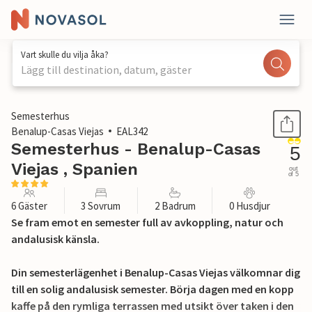
Vart skulle du vilja åka?
Lägg till destination, datum, gäster
1 / 17
Semesterhus
Benalup-Casas Viejas
EAL342
Semesterhus - Benalup-Casas
5
Viejas , Spanien
out
of 5
6 Gäster
3 Sovrum
2 Badrum
0 Husdjur
Se fram emot en semester full av avkoppling, natur och
andalusisk känsla.
Din semesterlägenhet i Benalup-Casas Viejas välkomnar dig
till en solig andalusisk semester. Börja dagen med en kopp
kaffe på den rymliga terrassen med utsikt över taken i den