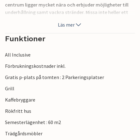
centrum ligger mycket nära och erbjuder möjligheter till
underhållning samt vackra stränder. Missa inte heller ett
besök i den lilla fiskebyn Fazana, som har många
Läs mer
fiskrestauranger att erbjuda. Besök även nationalparken
Brijuniöarna och den antika staden Pula.
Funktioner
Obs: De sista 200 m av vägen till semesterboendet är inte
All Inclusive
asfalterad.
Förbrukningskostnader inkl.
Gratis p-plats på tomten : 2 Parkeringsplatser
Grill
Kaffebryggare
Rökfritt hus
Semesterlägenhet : 60 m2
Trädgårdsmöbler