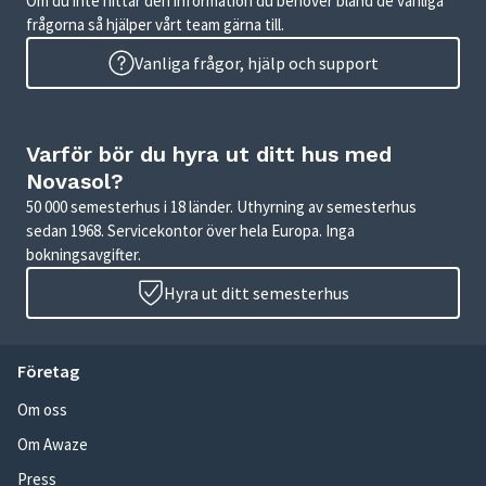
Om du inte hittar den information du behöver bland de vanliga
frågorna så hjälper vårt team gärna till.
Vanliga frågor, hjälp och support
Varför bör du hyra ut ditt hus med
Novasol?
50 000 semesterhus i 18 länder. Uthyrning av semesterhus
sedan 1968. Servicekontor över hela Europa. Inga
bokningsavgifter.
Hyra ut ditt semesterhus
Företag
Om oss
Om Awaze
Press