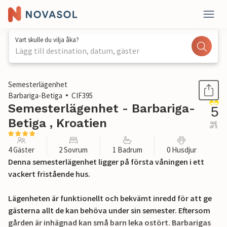
Vart skulle du vilja åka?
Lägg till destination, datum, gäster
1 / 19
Semesterlägenhet
Barbariga-Betiga
CIF395
Semesterlägenhet - Barbariga-
5
Betiga , Kroatien
out
of 5
4 Gäster
2 Sovrum
1 Badrum
0 Husdjur
Denna semesterlägenhet ligger på första våningen i ett
vackert fristående hus.
Lägenheten är funktionellt och bekvämt inredd för att ge
gästerna allt de kan behöva under sin semester. Eftersom
gården är inhägnad kan små barn leka ostört. Barbarigas