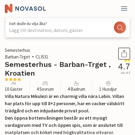
Vart skulle du vilja åka?
Lägg till destination, datum, gäster
1 / 25
Semesterhus
Barban-Trget
CLI531
Semesterhus - Barban-Trget ,
4.7
Kroatien
out of 5
10 Gäster
4 Sovrum
4 Badrum
1 Husdjur
Villa Natura Mikulezi är en charmig villa nära Labin. Villan
har plats för upp till 8+2 personer, har en vacker välskött
trädgård och en inbjudande privat pool.
Den öppna bottenvåningen består av ett mysigt
vardagsrum med TV och öppen spis, som är anslutet till
matplatsen och köket med högkvalitativa vitvaror.