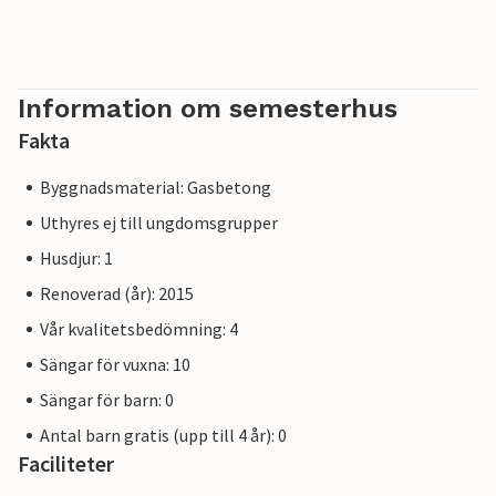
en av de många fiskrestaurangerna med terrasser vid
vattnet. Rabac är känt som "Kvarnervikens pärla" på grund
av den fantastiska atmosfären i en liten fiskeby, de
hisnande vikarna och det kristallklara vattnet.
Information om semesterhus
Fakta
Byggnadsmaterial: Gasbetong
Uthyres ej till ungdomsgrupper
Husdjur: 1
Renoverad (år): 2015
Vår kvalitetsbedömning: 4
Sängar för vuxna: 10
Sängar för barn: 0
Antal barn gratis (upp till 4 år): 0
Faciliteter