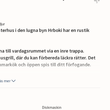
out of
5
djur
terhus i den lugna byn Hrboki har en rustik
 till vardagsrummet via en inre trappa.
sgrill, där du kan förbereda läckra rätter. Det
markök och öppen spis till ditt förfogande.
n kan hittas i poolen, som dominerar
äs mer
l. Besök Glavanis adrenalinpark eller
Diskmaskin