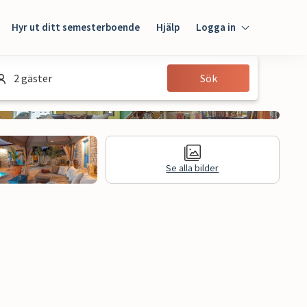
Hyr ut ditt semesterboende
Hjälp
Logga in
Logga in
2 gäster
Sök
Gäst
Husägare
Se alla bilder