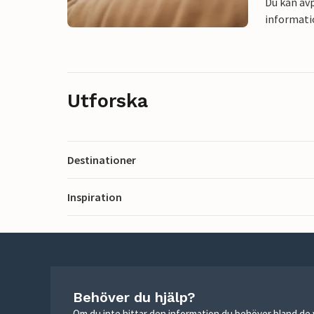
Du kan avp
informati
Utforska
Destinationer
Inspiration
Behöver du hjälp?
Om du inte hittar den information du behöver bland de v