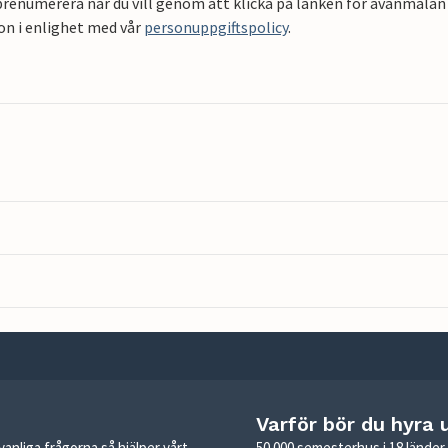
renumerera när du vill genom att klicka på länken för avanmälan 
on i enlighet med vår
personuppgiftspolicy
.
Varför bör du hyra 
anliga frågorna så hjälper vårt
50 000 semesterhus i 18 lände