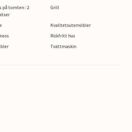
s på tomten : 2
Grill
atser
e
Kvalitetsutemöbler
lness
Rökfritt hus
bler
Tvättmaskin