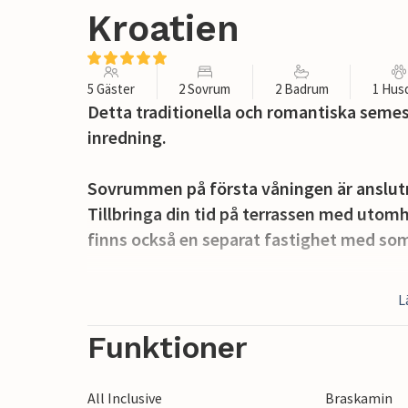
Kroatien
5 Gäster
2 Sovrum
2 Badrum
1 Hus
Detta traditionella och romantiska semes
inredning.
Sovrummen på första våningen är anslutna
Tillbringa din tid på terrassen med utomhu
finns också en separat fastighet med som
Förfriskningar under den varma sommare
L
fastigheten. Huset erbjuder en bubbelpoo
äventyrsklubben för fyrhjulingar.
Funktioner
All Inclusive
Braskamin