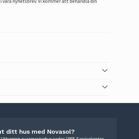
i våra nyhetsbrev. Vi kommer att behandla din
ut ditt hus med Novasol?
r. Uthyrning av semesterhus sedan 1968. Servicekontor