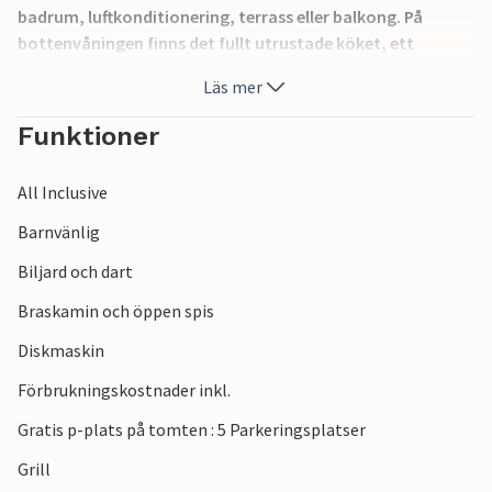
badrum, luftkonditionering, terrass eller balkong. På
bottenvåningen finns det fullt utrustade köket, ett
vardagsrum, ett fitness- och underhållningsrum. Njut av
Läs mer
din fritid med en grill medan dina barn kan spela fotboll på
den gröna planen bredvid semesterhuset. Detta
Funktioner
semesterhus har renoverats och byggts om helt enligt
traditionell stenkonstruktion och är en perfekt plats för
All Inclusive
två familjer eller en grupp vänner. Dessutom ligger det inte
långt från alla intressanta sevärdheter i Istrien.
Barnvänlig
Biljard och dart
Braskamin och öppen spis
Diskmaskin
Förbrukningskostnader inkl.
Gratis p-plats på tomten : 5 Parkeringsplatser
Grill