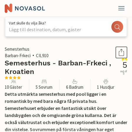
Vart skulle du vilja åka?
Lägg till destination, datum, gäster
1 / 55
Semesterhus
Barban-Frkeci
CIL910
Semesterhus - Barban-Frkeci ,
5
Kroatien
out of
5
10 Gäster
5 Sovrum
6 Badrum
1 Husdjur
Detta utmärkta semesterhus med pool ligger i en
romantisk by med bara några få privata hus.
Semesterhuset erbjuder en fantastisk utsikt över
landsbygden och de omgivande gröna kullarna. Det är
också välutrustat och erbjuder exceptionell komfort under
din vistelse. Sovrummen på första våningen har eget