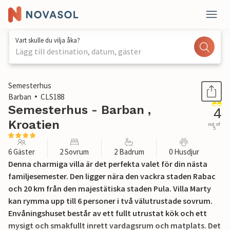
Vart skulle du vilja åka?
Lägg till destination, datum, gäster
1 / 48
Semesterhus
Barban
CLS188
Semesterhus - Barban ,
4
Kroatien
out of
5
6 Gäster
2 Sovrum
2 Badrum
0 Husdjur
Denna charmiga villa är det perfekta valet för din nästa
familjesemester. Den ligger nära den vackra staden Rabac
och 20 km från den majestätiska staden Pula. Villa Marty
kan rymma upp till 6 personer i två välutrustade sovrum.
Envåningshuset består av ett fullt utrustat kök och ett
mysigt och smakfullt inrett vardagsrum och matplats. Det