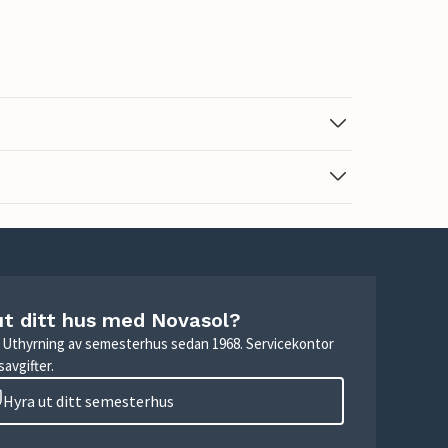
ut ditt hus med Novasol?
r. Uthyrning av semesterhus sedan 1968. Servicekontor
avgifter.
Hyra ut ditt semesterhus