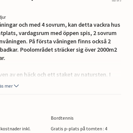
out of 5
djur
åningar och med 4 sovrum, kan detta vackra hus
atplats, vardagsrum med öppen spis, 2 sovrum
våningen. På första våningen finns också 2
badkar. Poolområdet sträcker sig över 2000m2
ar.
en av en häck och ett staket av natursten. I
matbord och stenugn, som är idealisk för att
äs mer
tter. Det finns också en lekplats, bordtennis och
a är helt luftkonditionerad och utrustad med
 För de mer äventyrliga ligger adrenalinparken
a kilometer från Villa Anita.Detta vackra
Bordtennis
på den östra sidan av den istriska halvön. Villans
kostnader inkl.
Gratis p-plats på tomten : 4
n och avskildhet, bort från liv och rörelse och