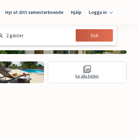
Hyr ut ditt semesterboende
Hjälp
Logga in
Logga in
2 gäster
Sök
Gäst
Husägare
Se alla bilder