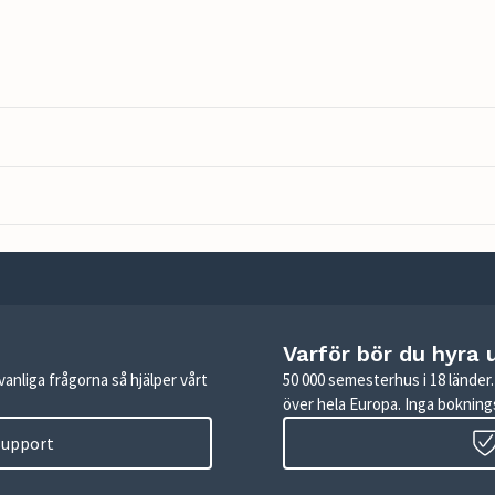
Varför bör du hyra 
anliga frågorna så hjälper vårt
50 000 semesterhus i 18 lände
över hela Europa. Inga boknings
 support