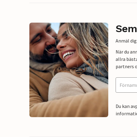
Sem
Anmäl dig 
När du an
allra bäst
partners o
Du kan avp
informati