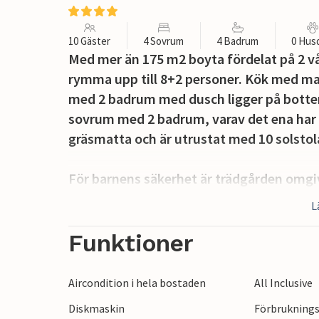
10 Gäster
4 Sovrum
4 Badrum
0 Hus
Med mer än 175 m2 boyta fördelat på 2 v
rymma upp till 8+2 personer. Kök med m
med 2 badrum med dusch ligger på botten
sovrum med 2 badrum, varav det ena har 
gräsmatta och är utrustat med 10 solstol
För barnens säkerhet är trädgården omgiv
trädgården finns också en grillplats med 
L
baka bröd eller förbereda traditionella rä
en parkeringsplats för 3 bilar. Villa Anit
Funktioner
digital satellit-TV och trådlöst internet.
Barban och Quad Adventure Club bara någr
Aircondition i hela bostaden
All Inclusive
semesterhus ligger i den lilla byn Hrboki, 
Diskmaskin
Förbruknings
läge erbjuder en perfekt balans mellan lug