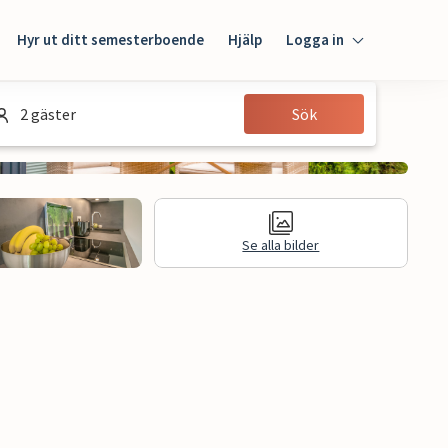
Hyr ut ditt semesterboende
Hjälp
Logga in
Logga in
2 gäster
Sök
Gäst
Husägare
Se alla bilder