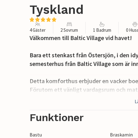
Tyskland
4 Gäster
2 Sovrum
1 Badrum
0 Hus
Välkommen till Baltic Village vid havet!
Bara ett stenkast från Östersjön, i den i
semesterhus från Baltic Village som är i
Detta komforthus erbjuder en vacker boe
Förutom ett vänligt vardagsrum och mat
ett duschrum med bastu och en gästtoal
L
Det ena sovrummet är utrustat med en du
Funktioner
såväl vardagsrummet som i vart och ett
Det öppna köket är utrustat med köksmas
Bastu
Braskamin