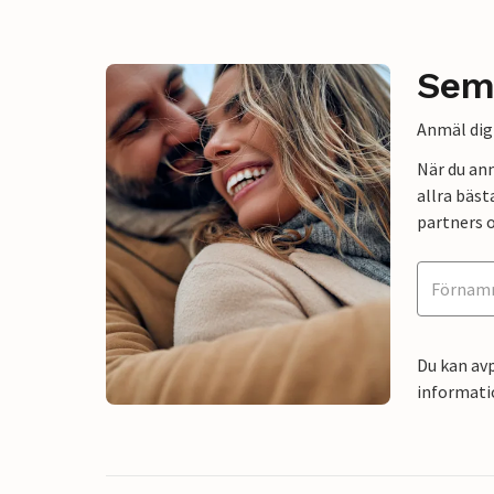
Sem
Anmäl dig 
När du an
allra bäst
partners o
Du kan avp
informati