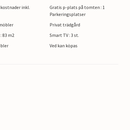
kostnader inkl.
Gratis p-plats på tomten : 1
s i vardagsrummet, som bjuder in till mysiga
Parkeringsplatser
rna. Din bostad kompletteras av en välskött,
emöbler
Privat trädgård
.
: 83 m2
Smart TV : 3 st.
r ett besök till upptäcktsbadet och Damper
bler
Ved kan köpas
 mynningen av Schleim mynning ligger bara
 populära staden Eckernförde i söder. Det finns
judande boende vid Östersjön.