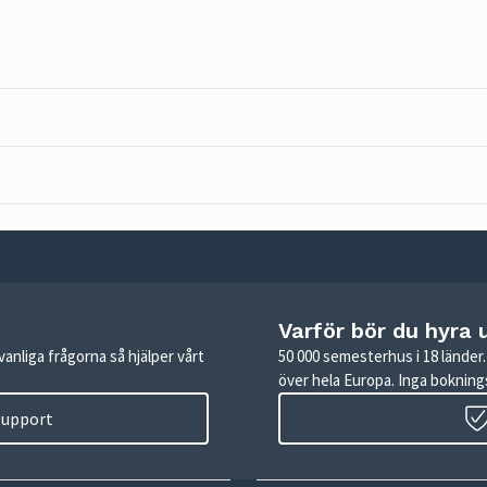
Varför bör du hyra 
anliga frågorna så hjälper vårt
50 000 semesterhus i 18 lände
över hela Europa. Inga boknings
 support