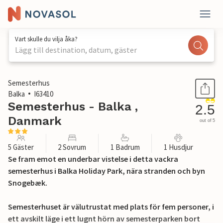
Vart skulle du vilja åka?
Lägg till destination, datum, gäster
1 / 22
Semesterhus
Balka
I63410
Semesterhus - Balka ,
2.5
Danmark
out of 5
5 Gäster
2 Sovrum
1 Badrum
1 Husdjur
Se fram emot en underbar vistelse i detta vackra
semesterhus i Balka Holiday Park, nära stranden och byn
Snogebæk.
Semesterhuset är välutrustat med plats för fem personer, i
ett avskilt läge i ett lugnt hörn av semesterparken bort