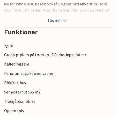
kejsar Wilhelm II. Besök också Sognefjord Akvarium, som
visar livet på fjorden. Runt Balestrand finns ett nätverk av
markerade vandringsleder som leder genom skog och berg.
Läs mer
Annars erbjuder området goda förutsättningar för cykling
och kajakpaddling. Ta också en tur med Flåmsbanan.
Funktioner
Granne N22020.
Fjord
Gratis p-plats på tomten : 2 Parkeringsplatser
Kaffebryggare
Panoramautsikt över vatten
Rökfritt hus
Semesterhus : 55 m2
Trädgårdsmöbler
Öppen spis