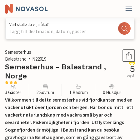
Vart skulle du vilja åka?
Lägg till destination, datum, gäster
1 / 14
Semesterhus
Balestrand
N22019
Semesterhus - Balestrand ,
5
Norge
out of
5
3 Gäster
2 Sovrum
1 Badrum
0 Husdjur
Välkommen till detta semesterhus vid fjordkanten med en
vacker utsikt över fjorden och bergen. Här bor du mitt i ett
vackert naturlandskap med vackra små byar och
sevärdheter. Fiskemöjligheter i fjorden. Utflykter längs
Sognefjorden är möjliga. I Balestrand kan du besöka
gravhögarna Belehaugane, som en gång gavs bort av