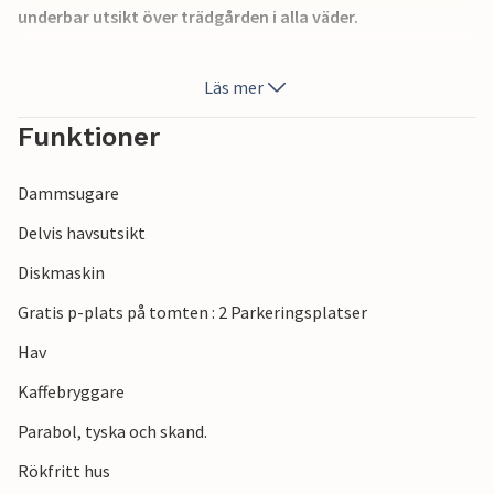
underbar utsikt över trädgården i alla väder.
Koppla av i bekväma solstolar och njut av utomhuslivet på
Läs mer
terrassen.
Funktioner
Du kan nå stranden på några få steg. Shoppingmöjligheter
och restauranger finns också i närheten.
Dammsugare
Njut av en härlig semester nära havet i detta semesterhus.
Delvis havsutsikt
Diskmaskin
Gratis p-plats på tomten : 2 Parkeringsplatser
Hav
Kaffebryggare
Parabol, tyska och skand.
Rökfritt hus