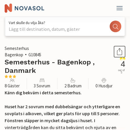
Vart skulle du vilja åka?
Lägg till destination, datum, gäster
1 / 29
Semesterhus
Bagenkop
G10845
Semesterhus - Bagenkop ,
4
Danmark
out of
5
8 Gäster
3 Sovrum
2 Badrum
0 Husdjur
Känn dig bekväm i detta semesterhus.
Huset har 2 sovrum med dubbelsängar och ytterligare en
sovplats i alkoven, vilket ger plats för upp till 5 personer.
Fönstren släpper in mycket dagsljus i huset. I
vinterträdgården kan du sitta bekvämt och njuta av en