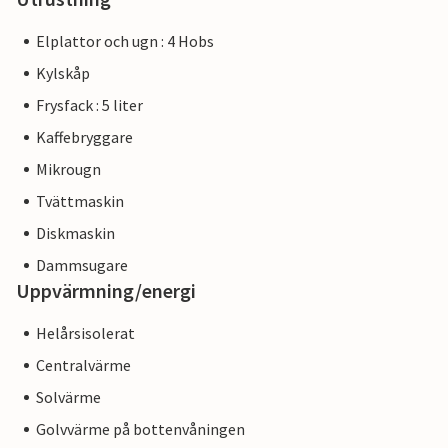
Elplattor och ugn : 4 Hobs
Kylskåp
Frysfack : 5 liter
Kaffebryggare
Mikrougn
Tvättmaskin
Diskmaskin
Dammsugare
Uppvärmning/energi
Helårsisolerat
Centralvärme
Solvärme
Golvvärme på bottenvåningen