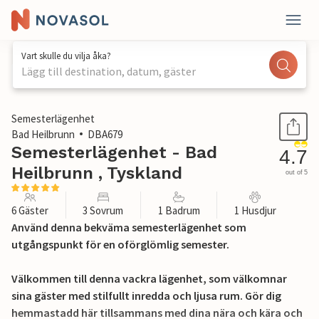
Vart skulle du vilja åka?
Lägg till destination, datum, gäster
1 / 11
Semesterlägenhet
Bad Heilbrunn
DBA679
Semesterlägenhet - Bad
4.7
Heilbrunn , Tyskland
out of 5
6 Gäster
3 Sovrum
1 Badrum
1 Husdjur
Använd denna bekväma semesterlägenhet som
utgångspunkt för en oförglömlig semester.
Välkommen till denna vackra lägenhet, som välkomnar
sina gäster med stilfullt inredda och ljusa rum. Gör dig
hemmastadd här tillsammans med dina nära och kära och