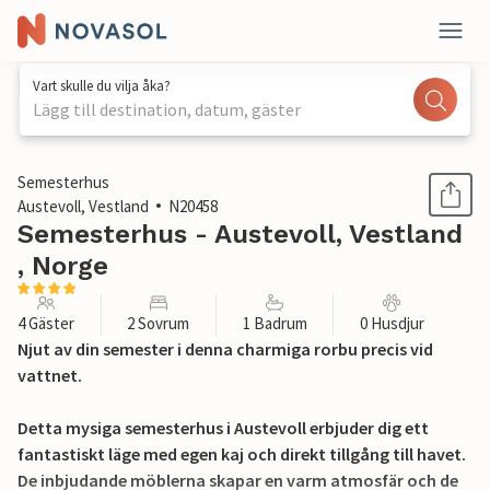
Vart skulle du vilja åka?
Lägg till destination, datum, gäster
1 / 18
Semesterhus
Austevoll, Vestland
N20458
Semesterhus - Austevoll, Vestland
, Norge
4 Gäster
2 Sovrum
1 Badrum
0 Husdjur
Njut av din semester i denna charmiga rorbu precis vid
vattnet.
Detta mysiga semesterhus i Austevoll erbjuder dig ett
fantastiskt läge med egen kaj och direkt tillgång till havet.
De inbjudande möblerna skapar en varm atmosfär och de