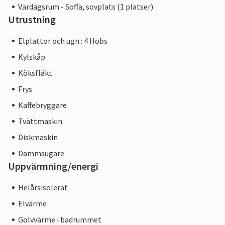
Vardagsrum - Soffa, sovplats (1 platser)
Utrustning
Elplattor och ugn : 4 Hobs
Kylskåp
Köksfläkt
Frys
Kaffebryggare
Tvättmaskin
Diskmaskin
Dammsugare
Uppvärmning/energi
Helårsisolerat
Elvärme
Golvvärme i badrummet