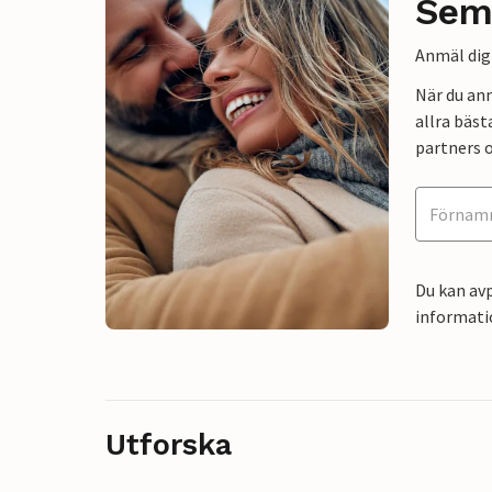
Sem
Anmäl dig 
När du an
allra bäst
partners o
Du kan avp
informati
Utforska