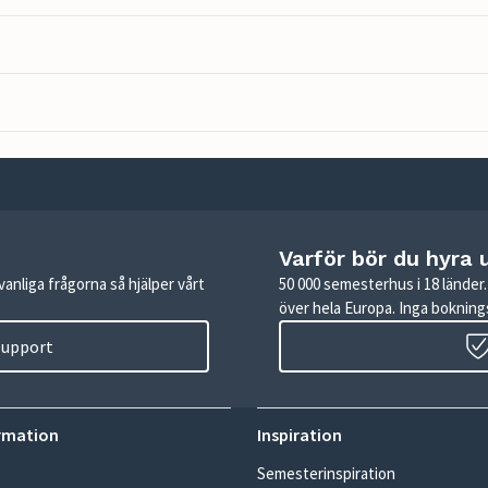
Varför bör du hyra 
anliga frågorna så hjälper vårt
50 000 semesterhus i 18 lände
över hela Europa. Inga boknings
 support
rmation
Inspiration
Semesterinspiration