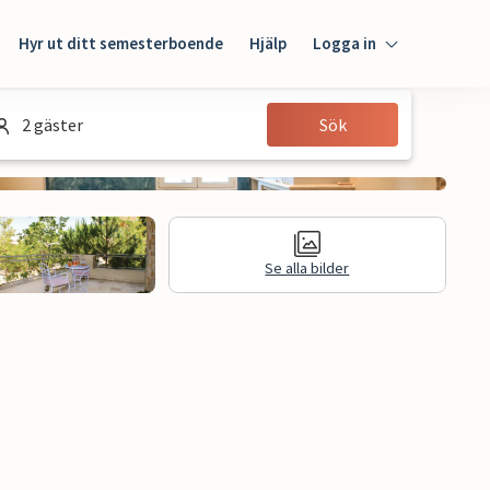
Hyr ut ditt semesterboende
Hjälp
Logga in
Logga in
2 gäster
Sök
Gäst
Husägare
Se alla bilder
Juridisk information