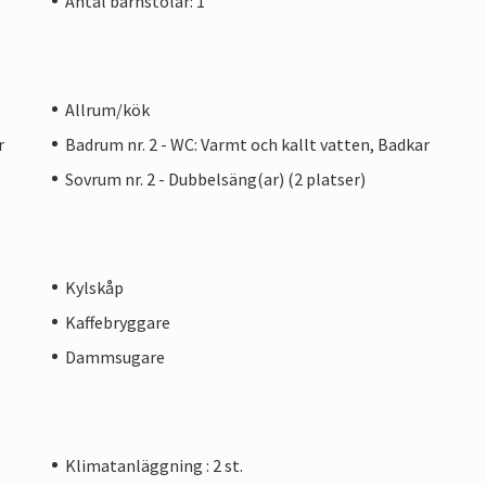
Antal barnstolar: 1
Allrum/kök
r
Badrum nr. 2 - WC: Varmt och kallt vatten, Badkar
Sovrum nr. 2 - Dubbelsäng(ar) (2 platser)
Kylskåp
Kaffebryggare
Dammsugare
Klimatanläggning : 2 st.