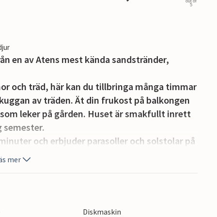
out of
5
djur
rån en av Atens mest kända sandstränder,
r och träd, här kan du tillbringa många timmar
skuggan av träden. Ät din frukost på balkongen
 som leker på gården. Huset är smakfullt inrett
g semester.
3 minuter och erbjuder parasoller och solstolar på
d havet ligger på gångavstånd. Det är bara 45 km
äs mer
opolismuseet. Utforska även Plaka, Atens
å någon av restaurangerna i området.
e
Diskmaskin