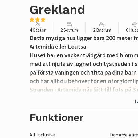
Grekland
4 Gäster
2 Sovrum
2 Badrum
0 Hus
Detta mysiga hus ligger bara 200 meter f
Artemida eller Loutsa.
Huset har en vacker trädgård med blommo
med att njuta av lugnet och tystnaden i 
på första våningen och titta på dina barn
och har allt du behöver för en oförglömli
Stranden i Artemida nås lätt till fots på 
vissa ställen. Restauranger och kaféer vi
L
till Atens centrum med Akropolis och Akr
gamla stad, och njut av en god middag p
Funktioner
All Inclusive
Dammsugar