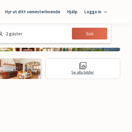
Hyr ut ditt semesterboende
Hjälp
Logga in
Logga in
2 gäster
Sök
Gäst
Husägare
Se alla bilder
n