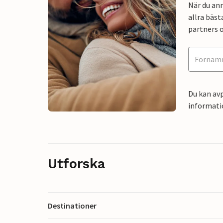
När du an
allra bäst
partners o
Du kan avp
informati
Utforska
Destinationer