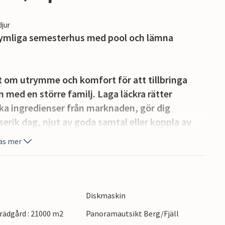
djur
 rymliga semesterhus med pool och lämna
t om utrymme och komfort för att tillbringa
 med en större familj. Laga läckra rätter
ka ingredienser från marknaden, gör dig
rik dag, njut av goda samtal eller koppla av
äs mer
 att njuta av Medelhavsklimatet till fullo.
uice och njut av den underbara
 är lätt att nå via en trappa, kan du simma
e
Diskmaskin
da batterierna i solstolen och fira de ljumma
ädgård : 21000 m2
Panoramautsikt Berg/Fjäll
vällar med vin och levande ljus.