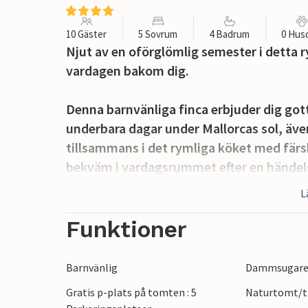
10 Gäster
5 Sovrum
4 Badrum
0 Hus
Njut av en oförglömlig semester i detta
vardagen bakom dig.
Denna barnvänliga finca erbjuder dig got
underbara dagar under Mallorcas sol, även
tillsammans i det rymliga köket med färs
bekväm i vardagsrummet efter en händelse
med en film.
L
Det rymliga utomhusområdet är perfekt för
Funktioner
Börja dagen med en färskpressad apelsinj
panoramautsikten. I den stora poolen, som
Barnvänlig
Dammsugar
dina längder i den milda morgonsolen. Lad
Gratis p-plats på tomten : 5
Naturtomt/tr
sommarnätterna med stämningsfulla grillk