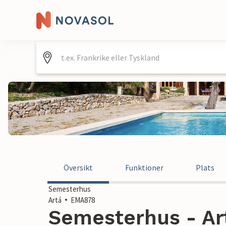
Översikt
Funktioner
Plats
Semesterhus
Artá
EMA878
Semesterhus - Art