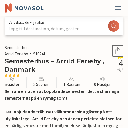
Vart skulle du vilja åka?
Lägg till destination, datum, gäster
1 / 24
Semesterhus
Arrild Ferieby
S10241
Semesterhus - Arrild Ferieby ,
4
Danmark
out of
5
6 Gäster
2 Sovrum
1 Badrum
0 Husdjur
Se fram emot en avkopplande semester i detta charmiga
semesterhus på en rymlig tomt.
Det inbjudande trähuset välkomnar sina gäster på ett
idylliskt läge i Arrild Ferieby och är den perfekta platsen för
en härlig semester med familjen. Huset är ljust och mysigt