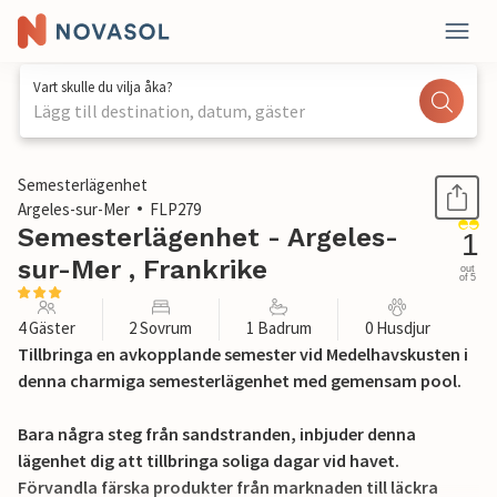
Vart skulle du vilja åka?
Lägg till destination, datum, gäster
1 / 25
Semesterlägenhet
Argeles-sur-Mer
FLP279
Semesterlägenhet - Argeles-
1
sur-Mer , Frankrike
out
of 5
4 Gäster
2 Sovrum
1 Badrum
0 Husdjur
Tillbringa en avkopplande semester vid Medelhavskusten i
denna charmiga semesterlägenhet med gemensam pool.
Bara några steg från sandstranden, inbjuder denna
lägenhet dig att tillbringa soliga dagar vid havet.
Förvandla färska produkter från marknaden till läckra