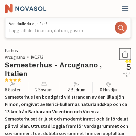
Vart skulle du vilja åka?
Lägg till destination, datum, gäster
1 / 30
Parhus
Arcugnano
IVC273
Semesterhus - Arcugnano ,
5
Italien
out of
5
6 Gäster
2 Sovrum
2 Badrum
0 Husdjur
Semesterhus i en bondgård vid stranden av den lilla sjön
Fimon, omgivet av Berici-kullarnas naturlandskap och ca
13 km från Barbarano Vicentino och Vicenza.
Semesterhuset är ljust och modernt inrett och är fördelat
på två plan. Utrustad loggia framför vardagsrummet och
sovrummen. I det dubbla sovrummet finns en uppfällbar