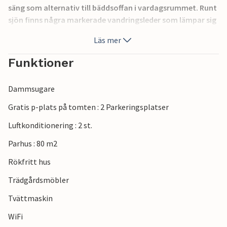
säng som alternativ till bäddsoffan i vardagsrummet. Runt
sjön finns några markerade vandringsleder som lämpar sig
för nordisk vandring. Möjlighet att prova de viner som
Läs mer
produceras av företaget och köpa andra
säsongsprodukter. På 35 km avstånd ligger Abano och
Funktioner
Montegrotto Terme, som är kända för sina termiska källor.
Verona 60 km, Venedig 60 km, Padua 50 km.
Dammsugare
Gratis p-plats på tomten : 2 Parkeringsplatser
Luftkonditionering : 2 st.
Parhus : 80 m2
Rökfritt hus
Trädgårdsmöbler
Tvättmaskin
WiFi