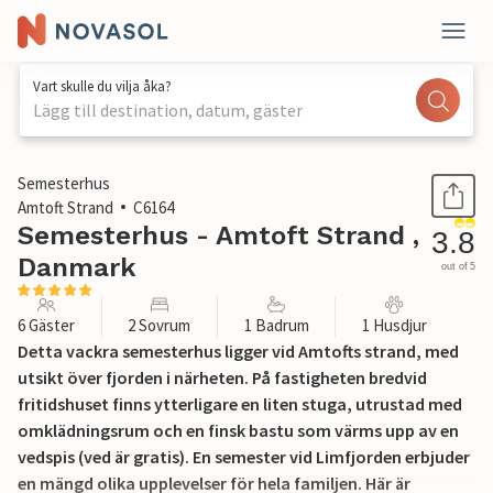
Vart skulle du vilja åka?
Lägg till destination, datum, gäster
1 / 30
Semesterhus
Amtoft Strand
C6164
Semesterhus - Amtoft Strand ,
3.8
Danmark
out of 5
6 Gäster
2 Sovrum
1 Badrum
1 Husdjur
Detta vackra semesterhus ligger vid Amtofts strand, med
utsikt över fjorden i närheten. På fastigheten bredvid
fritidshuset finns ytterligare en liten stuga, utrustad med
omklädningsrum och en finsk bastu som värms upp av en
vedspis (ved är gratis). En semester vid Limfjorden erbjuder
en mängd olika upplevelser för hela familjen. Här är