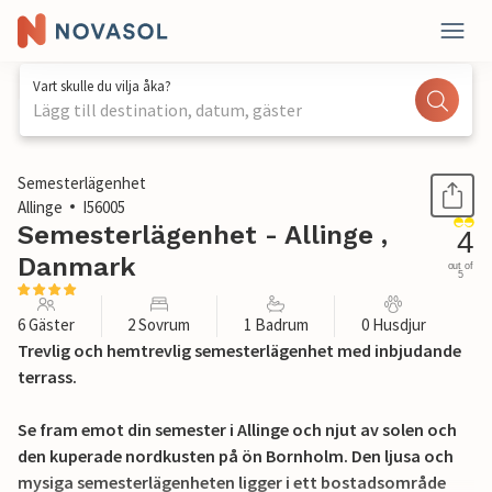
Vart skulle du vilja åka?
Lägg till destination, datum, gäster
1 / 33
Semesterlägenhet
Allinge
I56005
Semesterlägenhet - Allinge ,
4
Danmark
out of
5
6 Gäster
2 Sovrum
1 Badrum
0 Husdjur
Trevlig och hemtrevlig semesterlägenhet med inbjudande
terrass.
Se fram emot din semester i Allinge och njut av solen och
den kuperade nordkusten på ön Bornholm. Den ljusa och
mysiga semesterlägenheten ligger i ett bostadsområde