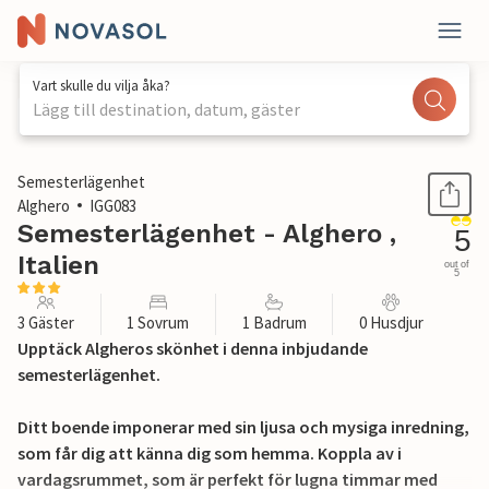
Vart skulle du vilja åka?
Lägg till destination, datum, gäster
1 / 26
Semesterlägenhet
Alghero
IGG083
Semesterlägenhet - Alghero ,
5
Italien
out of
5
3 Gäster
1 Sovrum
1 Badrum
0 Husdjur
Upptäck Algheros skönhet i denna inbjudande
semesterlägenhet.
Ditt boende imponerar med sin ljusa och mysiga inredning,
som får dig att känna dig som hemma. Koppla av i
vardagsrummet, som är perfekt för lugna timmar med