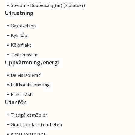
Sovrum - Dubbelsäng(ar) (2 platser)
Utrustning
Gasol/elspis
Kylskåp
Köksfläkt
Tvättmaskin
Uppvärmning/energi
Delvis isolerat
Luftkonditionering
Fläkt : 2 st.
Utanför
Trädgårdsmöbler
Gratis p-plats i närheten
Antal solstolar: 0