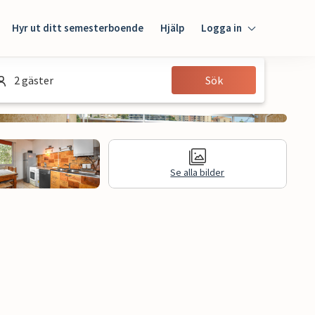
Hyr ut ditt semesterboende
Hjälp
Logga in
Logga in
2 gäster
Sök
Gäst
Husägare
Se alla bilder