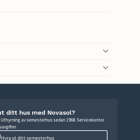
ut ditt hus med Novasol?
r. Uthyrning av semesterhus sedan 1968. Servicekontor
avgifter.
Hyra ut ditt semesterhus