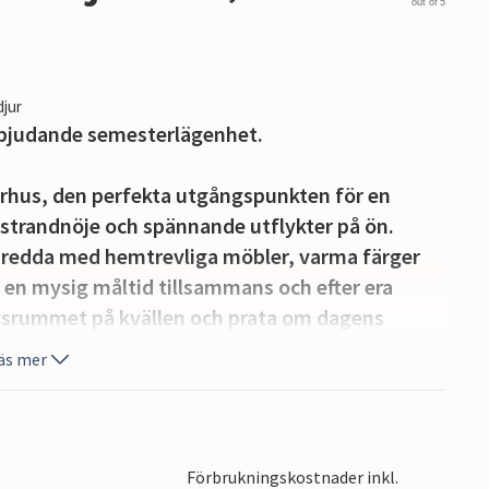
out of 5
djur
inbjudande semesterlägenhet.
rhus, den perfekta utgångspunkten för en
strandnöje och spännande utflykter på ön.
redda med hemtrevliga möbler, varma färger
a en mysig måltid tillsammans och efter era
agsrummet på kvällen och prata om dagens
v.
äs mer
alkongen, antingen på morgonen vid frukosten
kväll.
Förbrukningskostnader inkl.