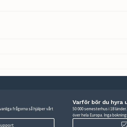
Varför bör du hyra 
anliga frågorna så hjälper vårt
50 000 semesterhus i 18 lände
över hela Europa. Inga boknings
 support