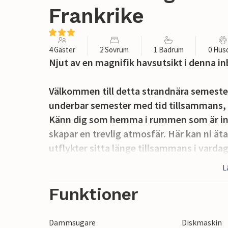
Frankrike
4 Gäster
2 Sovrum
1 Badrum
0 Hus
Njut av en magnifik havsutsikt i denna 
Välkommen till detta strandnära semeste
underbar semester med tid tillsammans, 
Känn dig som hemma i rummen som är in
skapar en trevlig atmosfär. Här kan ni ät
utflykter sitta länge tillsammans i vard
upplevelser, spela spel eller bara koppla a
L
Njut av den magnifika havsutsikten på b
Funktioner
eller med ett glas vin på en varm sommar
Dammsugare
Diskmaskin