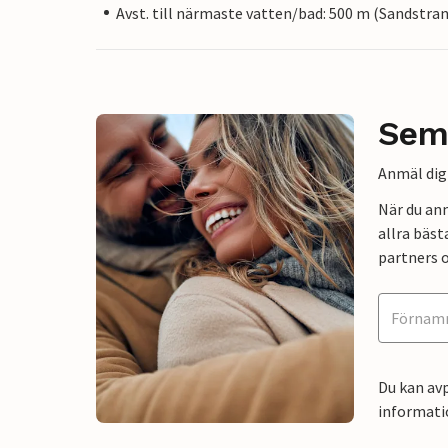
Avst. till närmaste vatten/bad: 500 m (Sandstra
Sem
Anmäl dig 
När du an
allra bäst
partners o
Du kan avp
informati