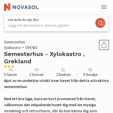
Vart skulle du vilja åka?
Lägg till destination, datum, gäster
1 / 28
Semesterhus
Xylokastro
GPE410
Semesterhus - Xylokastro ,
Grekland
5 Gäster
2 Sovrum
2 Badrum
0 Husdjur
Njut av en underbar utsikt över havet från detta attraktiva
semesterhus.
Med ett bra läge, bara en kort promenad från havet,
välkomnar det inbjudande huset dig med sin mysiga
inredning och retrocharm, där du kan känna dig som