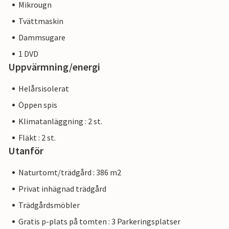
Mikrougn
Tvättmaskin
Dammsugare
1 DVD
Uppvärmning/energi
Helårsisolerat
Öppen spis
Klimatanläggning : 2 st.
Fläkt : 2 st.
Utanför
Naturtomt/trädgård : 386 m2
Privat inhägnad trädgård
Trädgårdsmöbler
Gratis p-plats på tomten : 3 Parkeringsplatser