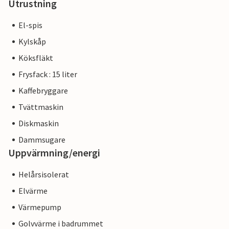
Utrustning
El-spis
Kylskåp
Köksfläkt
Frysfack : 15 liter
Kaffebryggare
Tvättmaskin
Diskmaskin
Dammsugare
Uppvärmning/energi
Helårsisolerat
Elvärme
Värmepump
Golvvärme i badrummet