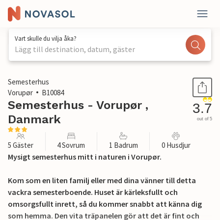
Vart skulle du vilja åka?
Lägg till destination, datum, gäster
1 / 26
Semesterhus
Vorupør
B10084
Semesterhus - Vorupør ,
3.7
Danmark
out of 5
5 Gäster
4 Sovrum
1 Badrum
0 Husdjur
Mysigt semesterhus mitt i naturen i Vorupør.
Kom som en liten familj eller med dina vänner till detta
vackra semesterboende. Huset är kärleksfullt och
omsorgsfullt inrett, så du kommer snabbt att känna dig
som hemma. Den vita träpanelen gör att det är fint och