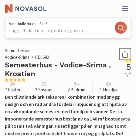
Vart skulle du vilja åka?
Lägg till destination, datum, gäster
1 / 32
Semesterhus
Vodice-Srima
CDJ692
Semesterhus - Vodice-Srima ,
5
Kroatien
out of
5
7 Gäster
3 Sovrum
2 Badrum
1 Husdjur
Den tilltalande arkitekturen i kombination med snygg
design och en rad andra fördelar inbjuder dig att njuta av
en avkopplande semester med familj och vänner. Detta
imponerande semesterhus består av ca 140 m² bostadsyta
på totalt två våningar. Huset ligger på en inhägnad tomt
med en privat pool och det finns en mysig grillplats. Det