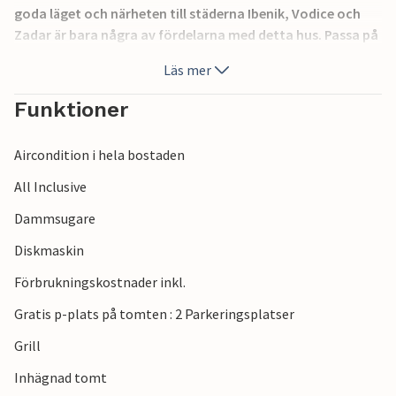
goda läget och närheten till städerna Ibenik, Vodice och
Zadar är bara några av fördelarna med detta hus. Passa på
att besöka de sevärda nationalparkerna, som Krka med
Läs mer
sina sju vattenfall, Paklenica, som är särskilt populär bland
vandrare, och Adriatiska havets pärlor, Kornatiöarna, där
Funktioner
du kan besöka den hisnande övärlden på en båttur.
Aircondition i hela bostaden
All Inclusive
Dammsugare
Diskmaskin
Förbrukningskostnader inkl.
Gratis p-plats på tomten : 2 Parkeringsplatser
Grill
Inhägnad tomt