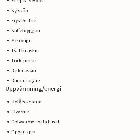
El-spis : 4 Hobs
Kylskåp
Frys : 50 liter
Kaffebryggare
Mikrougn
Tvättmaskin
Torktumlare
Diskmaskin
Dammsugare
Uppvärmning/energi
Helårsisolerat
Elvärme
Golvvärme i hela huset
Öppen spis